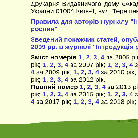
Друкарня Видавничого дому «Ака
України 01004 Київ-4, вул. Терещен
Правила для авторів журналу "І
рослин"
Зведений покажчик статей, опуб
2009 рр. в журналі "Інтродукція 
Зміст номерів
1
,
2
,
3
,
4
за 2005 рі
рік;
1
,
2
,
3
,
4
за 2007 рік;
1
,
2
,
3
,
4
з
4
за 2009 рік;
1
,
2
,
3
,
4
за 2010 рік;
рік;
1
,
2
,
3
,
4
за 2012 рік.
Повний номер
1
,
2
,
3
,
4
за 2013 рі
рік;
1
,
2
,
3
,
4
за 2015 рік;
1
,
2
,
3
,
4
з
4
за 2017 рік;
1
,
2
,
3
,
4
за 2018 рік;