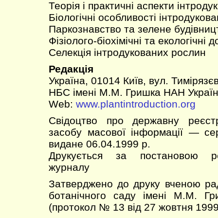
Теорія і практичні аспекти інтродук
Біологічні особливості інтродуков
Паркознавство та зелене будівниц
Фізіолого-біохімічні та екологічні 
Селекція інтродукованих рослин
Редакція
Україна, 01014 Київ, вул. Тимірязєв
НБС імені М.М. Гришка НАН Украї
Web:
www.plantintroduction.org
Свідоцтво про державну реєст
засобу масової інформації — 
видане 06.04.1999 р.
Друкується за постановою ред
журналу
Затверджено до друку вченою ра
ботанічного саду імені М.М. Г
(протокол № 13 від 27 жовтня 1999