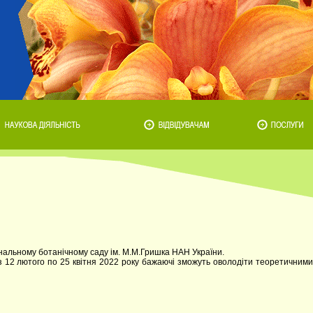
льному ботанічному саду ім. М.М.Гришка НАН України.
 з 12 лютого по 25 квітня 2022 року бажаючі зможуть оволодіти теоретичними