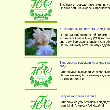
В зв’язку з проведенням технічних 
Оранжерейний комплекс працювати
X Всеукраїнська виставка Борідкових
Національний ботанічний сад імені
Українська Cпілка Ірису (УСІ) запро
виставку Борідкових ірисів, яка від
Національному ботанічному саду пі
Запрошуємо відвідати Фестиваль на
саду
Запрошуємо відвідати Фестиваль на
Національному ботанічному саду ім
21 травня 2023 р.
Квітуює королева азалій!!!
Запрошуємо усіх бажаючих відвідат
імені М.М. Гришка НАН України!