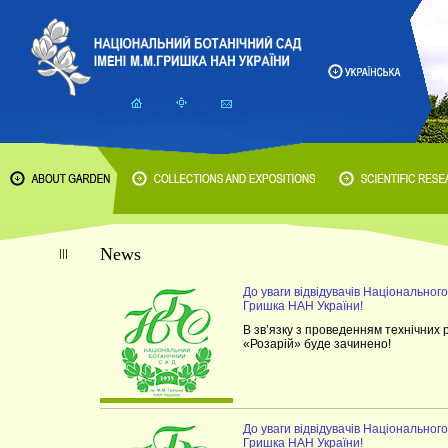
News
До уваги відвідувачів Національного
Гришка НАН України!
В зв’язку з проведенням технічних 
«Розарій» буде зачинено!
До уваги відвідувачів Національного
Гришка НАН України!