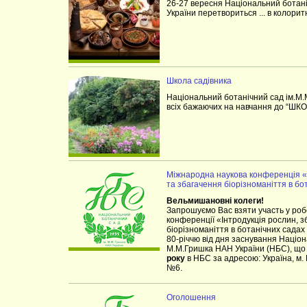
26-27 вересня Національний ботан
України перетвориться ... в колорит
Школа садівника
Національний ботанічний сад ім.М
всіх бажаючих на навчання до “Ш
Міжнародна наукова конференція «
та збагачення біорізноманіття в б
Вельмишановні колеги!
Запрошуємо Вас взяти участь у роб
конференції «Інтродукція рослин, 
біорізноманіття в ботанічних садах
80-річчю від дня заснування Націон
М.М.Гришка НАН України (НБС), що
року
в НБС за адресою: Україна, м. К
№6.
Оголошення