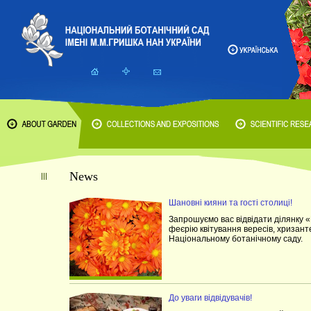
News
Шановні кияни та гості столиці!
Запрошуємо вас відвідати ділянку 
феєрію квітування вересів, хризант
Національному ботанічному саду.
До уваги відвідувачів!