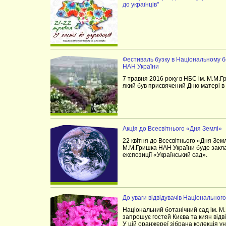
до українців"
Фестиваль бузку в Національному б
НАН України
7 травня 2016 року в НБС ім. М.М.
який був присвячений Дню матері в 
Акція до Всесвітнього «Дня Землі»
22 квітня до Всесвітнього «Дня Земл
М.М.Гришка НАН України буде закл
експозиції «Український сад».
До уваги відвідувачів Національного
Національний ботанічний сад ім. 
запрошує гостей Києва та киян від
У цій оранжереї зібрана колекція у