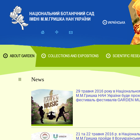
News
29 травня 2016 року в Національном
М.М.Гришка НАН України буде про
фестиваль фестивалів GARDEN M
21 та 22 травня 2016 р. в Націонал
М.М.Гришка пройде ІІ Всеукраїнськи