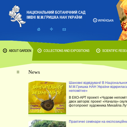
News
Шановні відвідувачі! В Національно
М.М.Гришка НАН України відкрилас
непомітне»
В ЕКО-АРТ проекті «Чудове непоміт
двох авторів: проект «Начала» ску
фотопроект художника Михайла Лут
Практичні семінари на експозиційн