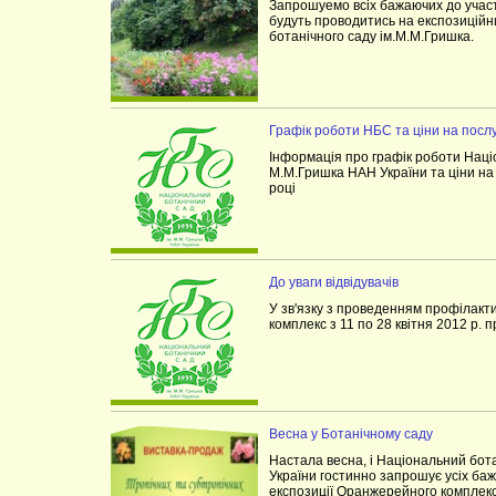
Запрошуемо всіх бажаючих до участ
будуть проводитись на експозиційн
ботанічного саду ім.М.М.Гришка.
Графік роботи НБС та ціни на посл
Інформація про графік роботи Націо
М.М.Гришка НАН України та ціни на 
році
До уваги відвідувачів
У зв'язку з проведенням профілак
комплекс з 11 по 28 квітня 2012 р. 
Весна у Ботанічному саду
Настала весна, і Національний бот
України гостинно запрошує усіх баж
експозиції Оранжерейного комплекс