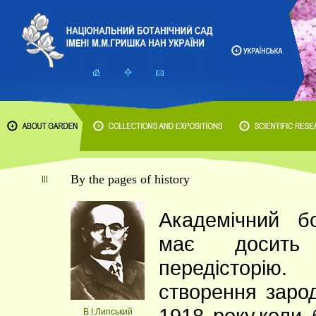
By the pages of history
Академічний б
має досить 
передісторію
створення заро
1918 року,коли 
В.І.Липський