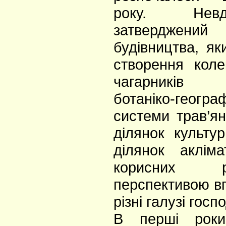
року. Нев
затвердже
будівництва, як
створення коле
чагарників (
ботаніко-географ
системи трав’ян
ділянок культу
ділянок акліма
корисних 
перспективою в
різні галузі госп
В перші роки