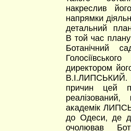
накреслив йог
напрямки діяльн
детальний план
В той час плану
Ботанічний с
Голосіївськ
директором йог
В.І.ЛИПСЬКИЙ
причин цей 
реалізований,
академік ЛИПС
до Одеси, де д
очолював Бот