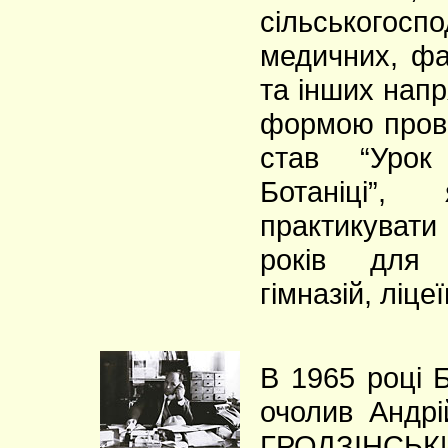
сільськогоспо
медичних, ф
та інших нап
формою пров
став “Урок
Ботаніці”,
практикувати
років для 
гімназій, ліце
В 1965 році 
очолив Андр
ГРОДЗІНСЬ