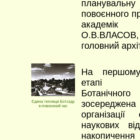
плануваль
повоєнного п
академік 
О.В.ВЛАСОВ
головний архі
На першому
етапі бу
Ботанічног
зосередже
Єдина теплиця Ботсаду
в повоєнний час
організації
наукових ві
накопичення