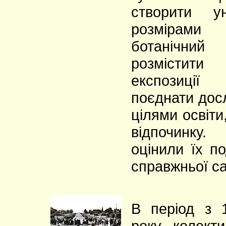
створити у
розмірами
ботанічний
розмістити
експозиці
поєднати досл
цілями освіти
відпочинку.
оцінили їх п
справжньої с
В період з 
року колекти