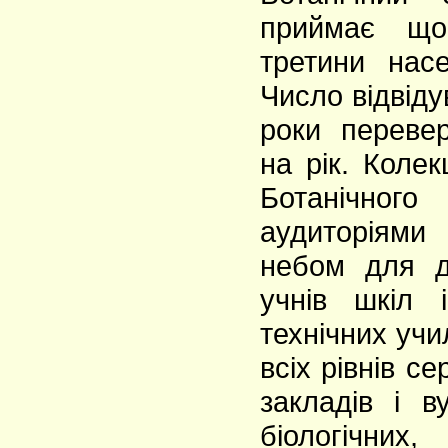
приймає що
третини нас
Число відвіду
роки переве
на рік. Колекц
Ботанічног
аудиторіями 
небом для д
учнів шкіл 
технічних учи
всіх рівнів с
закладів і в
біологічних, 