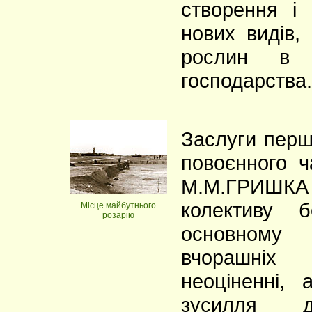
створення і
нових видів,
рослин в р
господарства.
Заслуги перш
повоєнного ч
М.М.ГРИШКА 
колективу б
Mісце майбутнього
розарію
основном
вчорашніх 
неоціненні,
зусилля 