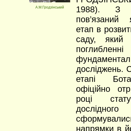
1988). З 
А.М.Гродзінський
пов’язаний 
етап в розвит
саду, який
поглибленні
фундаментал
досліджень. 
етапі Бот
офіційно от
році стат
дослідного
сформува
напрямки в йо