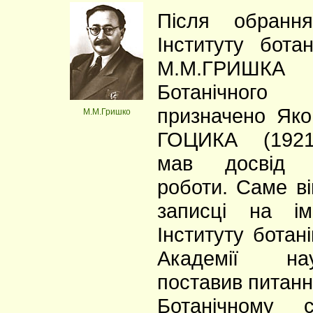
Після обранн
Інституту ботан
М.М.ГРИШКА 
Ботанічного
призначено Як
М.М.Гришко
ГОЦИКА (1921
мав досвід ор
роботи. Саме ві
записці на ім
Інституту ботані
Академії н
поставив питанн
Ботанічному 