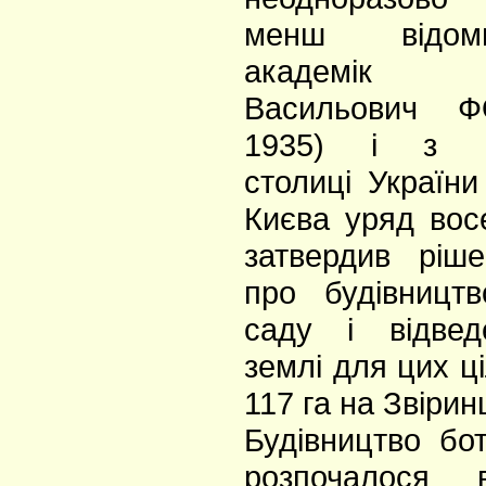
менш відом
академік 
Васильович Ф
1935) і з п
столиці України
Києва уряд вос
затвердив ріш
про будівництв
саду і відвед
землі для цих ц
117 га на Звіринц
Будівництво бот
розпочалося 