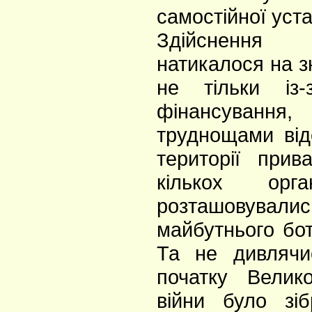
самостійної уст
Здійсненн
натикалося на з
не тільки із-
фінансуванн
труднощами від
території прив
кількох орга
розташовувались
майбутнього бот
Та не дивляч
початку Велико
війни було зі