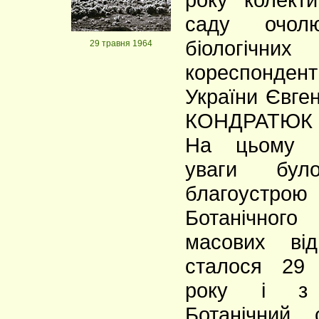
саду очол
біологічних
29 травня 1964
кореспондент
України Євге
КОНДРАТЮК 
На цьому е
уваги бул
благоустрою
Ботанічно
масових від
сталося 29
року і з
Ботанічний 