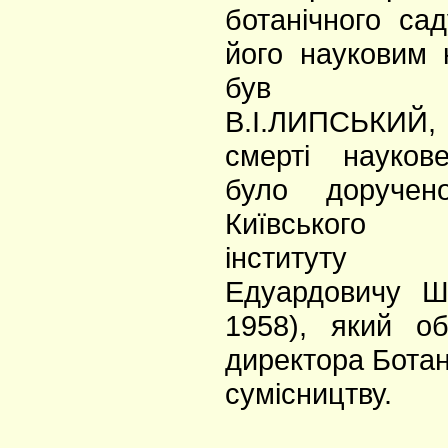
ботанічного сад
його науковим 
був приз
В.І.ЛИПСЬКИЙ,
смерті науков
було доручен
Київського лі
інституту
Едуардовичу Ш
1958), який о
директора Ботан
сумісництву.