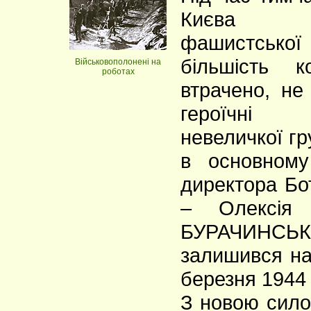
Києва в
фашистсько
більшість к
Військовополонені на
роботаx
втрачено, не
героїчні
невеличкої гр
в основному
директора Бо
– Олексія 
БУРАЧИНСЬ
залишився на
березня 1944 
З новою сило