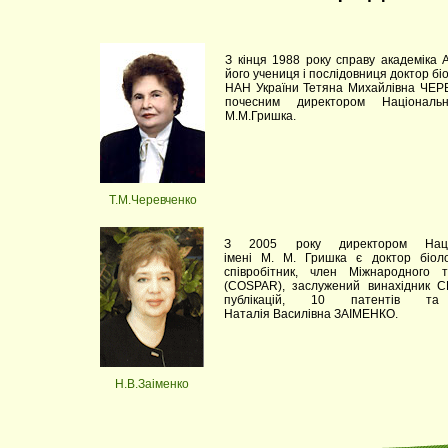
З кінця 1988 року справу академік
його учениця і послідовниця доктор бі
НАН України Тетяна Михайлівна ЧЕРЕ
почесним директором Національн
М.М.Гришка.
Т.М.Черевченко
З 2005 року директором Націо
імені М. М. Гришка є доктор біоло
співробітник, член Міжнародного т
(COSPAR), заслужений винахідник С
публікацій, 10 патентів та
Наталія Василівна ЗАІМЕНКО.
Н.В.Заіменко