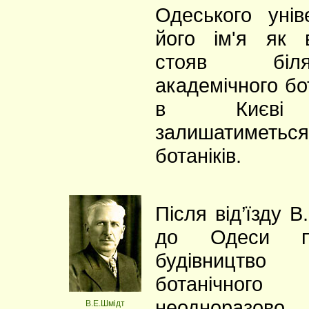
Одеського унів
його ім'я як 
стояв біл
академічного бо
в Києві 
залишатиметь
ботаніків.
Після від’їзду 
до Одеси п
будівницт
ботанічн
неодноразово
В.Е.Шмідт