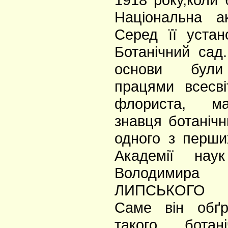
Національна а
Серед її устан
Ботанічний сад.
основи були
працями всесві
флориста, ма
знавця ботанічни
одного з перши
Академії нау
Володимира 
ЛИПСЬКОГО (
Саме він обґр
такого ботан