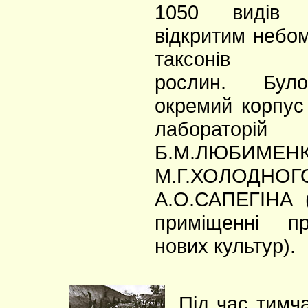
1050 видів 
відкритим небом
таксонів ор
рослин. Бул
окремий корпус
лабораторій
Б.М.ЛЮБИМЕНК
М.Г.ХОЛО
А.О.САПЕГІНА 
приміщенні п
нових культур).
Під час тимча