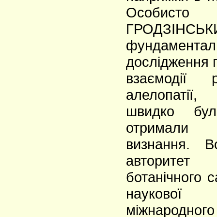
Особисто
ГРОДЗІНСЬК
фундаментал
дослідження п
взаємодії 
алелопатії
швидко бул
отримали 
визнання. В
авторитет 
ботанічного с
наукової
міжнародного 