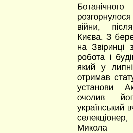
Ботаніч
розгорнулос
війни, післ
Києва. З бер
на Звіринці 
робота і буд
який у липн
отримав стат
установи Ак
очолив йо
український в
селекціоне
Микола М