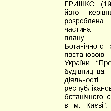
ГРИШКО (190
його керів
розробле
частина г
плану бу
Ботанічного 
постановою
України “Пр
будівництв
діяльності 
республіканс
ботанічного
в м. Києві”.