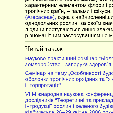
характерним елементом флори і р
тропічних країн, – пальми і фікуси
(Arecaceae),
одна з найчисленніш
однодольних рослин, за своїм зна
людини поступаються лише злакам
різноманітним застосуванням не м
Читай також
Науково-практичний семінар "Біол
землеробство - запорука здоров`я 
Cемінар на тему „Особливості будо
оболонки тропічних орхідних та їх 
інтерпретація”
VІ Міжнародна наукова конференц
дослідників “Теоретичні та приклад
інтродукції рослин і зеленого буді
відбудеться 26–29 квітня 2006 року