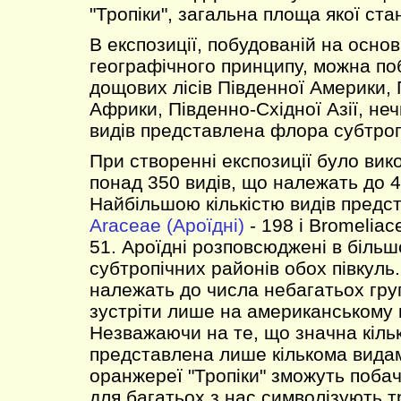
"Тропіки", загальна площа якої ста
В експозиції, побудованій на основ
географічного принципу, можна п
дощових лісів Південної Америки, 
Африки, Південно-Східної Азії, н
видів представлена флора субтропі
При створенні експозиції було ви
понад 350 видів, що належать до 4
Найбільшою кількістю видів предс
Araceae (Ароїдні)
- 198 і Bromeliac
51. Ароїдні розповсюджені в більш
субтропічних районів обох півкуль
належать до числа небагатьох гру
зустріти лише на американському 
Незважаючи на те, що значна кіль
представлена лише кількома видами
оранжереї "Тропіки" зможуть побач
для багатьох з нас символізують тр