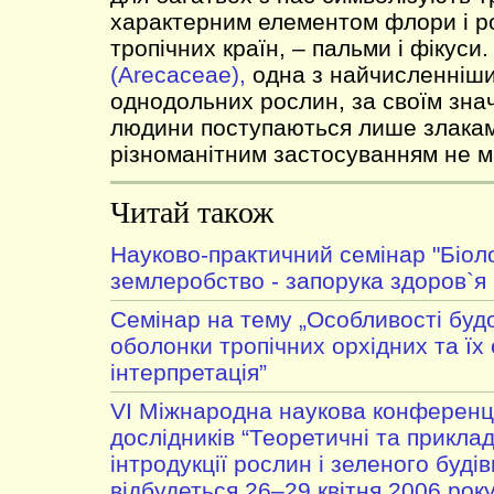
характерним елементом флори і р
тропічних країн, – пальми і фікуси
(Arecaceae),
одна з найчисленніш
однодольних рослин, за своїм зна
людини поступаються лише злакам
різноманітним застосуванням не м
Читай також
Науково-практичний семінар "Біол
землеробство - запорука здоров`я 
Cемінар на тему „Особливості будо
оболонки тропічних орхідних та їх 
інтерпретація”
VІ Міжнародна наукова конференц
дослідників “Теоретичні та приклад
інтродукції рослин і зеленого буді
відбудеться 26–29 квітня 2006 року