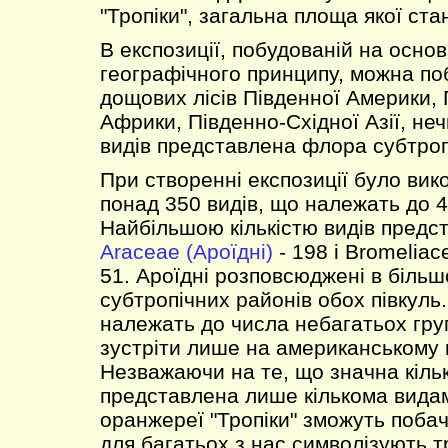
"Тропіки", загальна площа якої ста
В експозиції, побудованій на основ
географічного принципу, можна п
дощових лісів Південної Америки, 
Африки, Південно-Східної Азії, н
видів представлена флора субтропі
При створенні експозиції було ви
понад 350 видів, що належать до 4
Найбільшою кількістю видів предс
Araceae (Ароїдні)
- 198 і Bromeliac
51. Ароїдні розповсюджені в більш
субтропічних районів обох півкуль
належать до числа небагатьох гру
зустріти лише на американському 
Незважаючи на те, що значна кіль
представлена лише кількома видами
оранжереї "Тропіки" зможуть побач
для багатьох з нас символізують тр