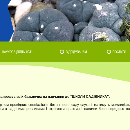
и запрошує всіх бажаючих на навчання до “ШКОЛИ САДІВНИКА”.
цтвом провідних спеціалістів ботанічного саду слухачі матимуть можливість
ти з садовими рослинами і отримати практичні навички безпосередньо на