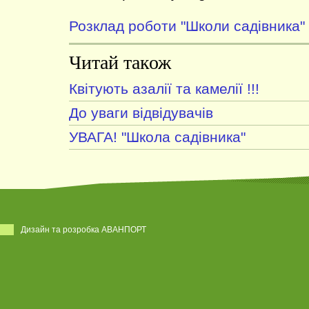
Розклад роботи "Школи садівника"
Читай також
Квітують азалії та камелії !!!
До уваги відвідувачів
УВАГА! "Школа садівника"
Дизайн та розробка АВАНПОРТ