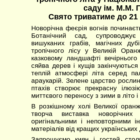
саду ім. М.М. 
Свято триватиме до 21 
Новорічна феєрія вогнів починаєт
Ботанічний сад, супроводжу
вишуканих грабів, магічних дуб
тропічного лісу у Великій Оран
казковому ландшафті вечірнього
сяйва дерев і кущів закінчуютьс
теплій атмосфері літа серед пал
араукарій. Зелене царство рослин
птахів створює прекрасну ілюзі
миттєвого переносу з зими в літо і
В розкішному холі Великої оранж
творча виставка новорічних 
оригінальними і неповторними і
матеріалів від кращих українських
Запрошуємо киян і гостей стол