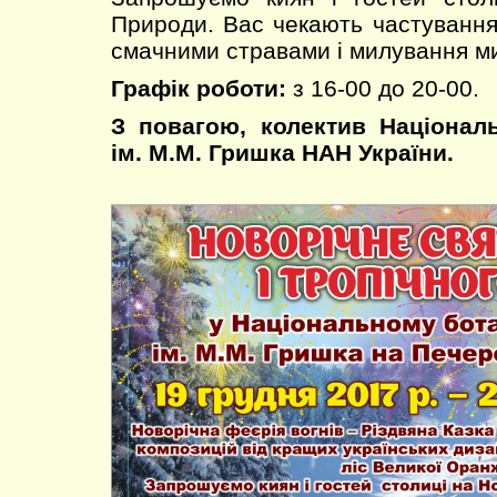
Природи. Вас чекають частуванн
смачними стравами і милування м
Графік роботи:
з 16-00 до 20-00.
З повагою, колектив Націонал
ім. М.М. Гришка НАН України.