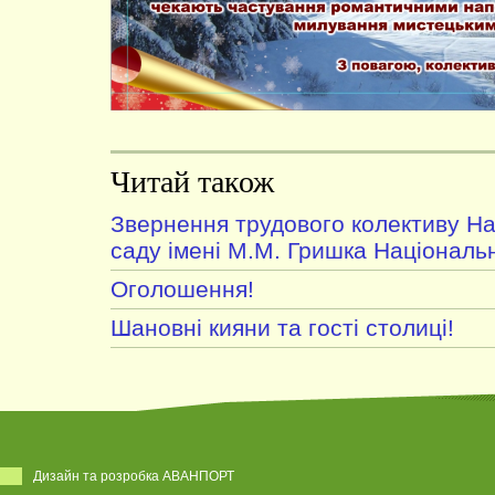
Читай також
Звернення трудового колективу На
саду імені М.М. Гришка Національн
Оголошення!
Шановні кияни та гості столиці!
Дизайн та розробка АВАНПОРТ