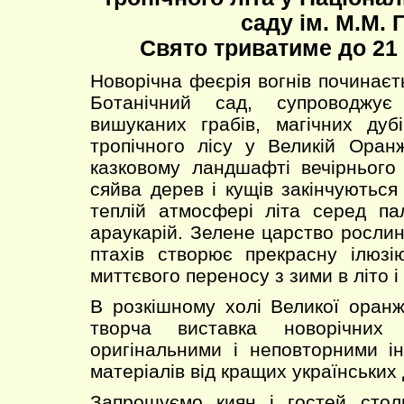
саду ім. М.М. 
Свято триватиме до 21 
Новорічна феєрія вогнів починаєт
Ботанічний сад, супроводжу
вишуканих грабів, магічних дуб
тропічного лісу у Великій Оран
казковому ландшафті вечірнього
сяйва дерев і кущів закінчуютьс
теплій атмосфері літа серед пал
араукарій. Зелене царство рослин
птахів створює прекрасну ілюзі
миттєвого переносу з зими в літо і
В розкішному холі Великої оранж
творча виставка новорічних 
оригінальними і неповторними і
матеріалів від кращих українських
Запрошуємо киян і гостей стол