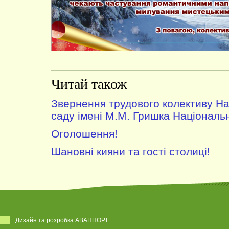
Читай також
Звернення трудового колективу На
саду імені М.М. Гришка Національн
Оголошення!
Шановні кияни та гості столиці!
Дизайн та розробка АВАНПОРТ