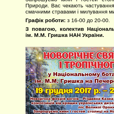
Природи. Вас чекають частуванн
смачними стравами і милування м
Графік роботи:
з 16-00 до 20-00.
З повагою, колектив Націонал
ім. М.М. Гришка НАН України.