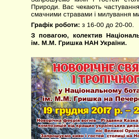
Природи. Вас чекають частуванн
смачними стравами і милування м
Графік роботи:
з 16-00 до 20-00.
З повагою, колектив Націонал
ім. М.М. Гришка НАН України.