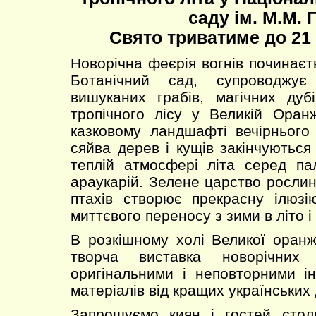
саду ім. М.М. 
Свято триватиме до 21 
Новорічна феєрія вогнів починаєт
Ботанічний сад, супроводжу
вишуканих грабів, магічних дуб
тропічного лісу у Великій Оран
казковому ландшафті вечірнього
сяйва дерев і кущів закінчуютьс
теплій атмосфері літа серед пал
араукарій. Зелене царство рослин
птахів створює прекрасну ілюзі
миттєвого переносу з зими в літо і
В розкішному холі Великої оранж
творча виставка новорічних 
оригінальними і неповторними і
матеріалів від кращих українських
Запрошуємо киян і гостей стол