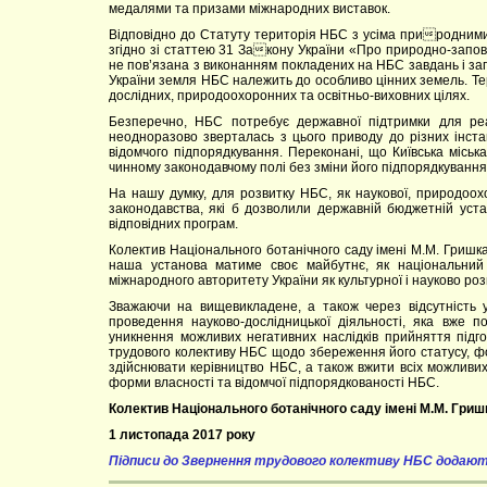
медалями та призами міжнародних виставок.
Відповідно до Статуту територія НБС з усіма природними
згідно зі статтею 31 Закону України «Про природно-запові
не пов’язана з виконанням покладених на НБС завдань і за
України земля НБС належить до особливо цінних земель. Т
дослідних, природоохоронних та освітньо-виховних цілях.
Безперечно, НБС потребує державної підтримки для реал
неодноразово зверталась з цього приводу до різних інста
відомчого підпорядкування. Переконані, що Київська місь
чинному законодавчому полі без зміни його підпорядкування
На нашу думку, для розвитку НБС, як наукової, природоохо
законодавства, які б дозволили державній бюджетній уст
відповідних програм.
Колектив Національного ботанічного саду імені М.М. Гришк
наша установа матиме своє майбутнє, як національний 
міжнародного авторитету України як культурної і науково ро
Зважаючи на вищевикладене, а також через відсутність 
проведення науково-дослідницької діяльності, яка вже п
уникнення можливих негативних наслідків прийняття підг
трудового колективу НБС щодо збереження його статусу, фо
здійснювати керівництво НБС, а також вжити всіх можливи
форми власності та відомчої підпорядкованості НБС.
Колектив Національного ботанічного саду імені М.М. Гриш
1 листопада 2017 року
Підписи до Звернення трудового колективу НБС додаю