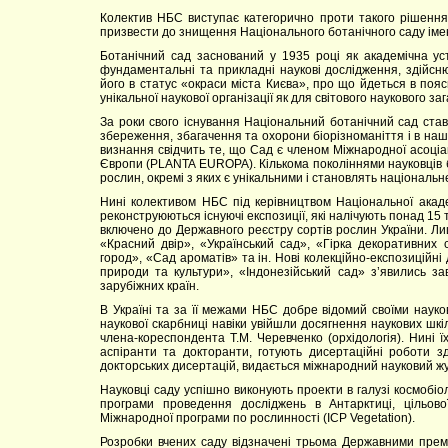
Колектив НБС виступає категорично проти такого рішення 
призвести до знищення Національного ботанічного саду імен
Ботанічний сад заснований у 1935 році як академічна уст
фундаментальні та прикладні наукові дослідження, здійсн
його в статус «окраси міста Києва», про що йдеться в поя
унікальної наукової організації як для світового наукового зага
За роки свого існування Національний ботанічний сад став 
збереження, збагачення та охорони біорізноманіття і в наш 
визнання свідчить те, що Сад є членом Міжнародної асоціац
Європи (PLANTA EUROPA). Кількома поколіннями науковців бот
рослин, окремі з яких є унікальними і становлять національн
Нині колективом НБС під керівництвом Національної акаде
реконструюються існуючі експозиції, які налічують понад 15 
включено до Державного реєстру сортів рослин України. Ли
«Красний двір», «Український сад», «Гірка декоративних 
город», «Сад ароматів» та ін. Нові колекційно-експозиційні
природи та культури», «Індонезійський сад» з’явились за
зарубіжних країн.
В Україні та за її межами НБС добре відомий своїми науков
наукової скарбниці навіки увійшли досягнення наукових шкіл
члена-кореспондента Т.М. Черевченко (орхідологія). Нині 
аспіранти та докторанти, готують дисертаційні роботи зд
докторських дисертацій, видається міжнародний науковий ж
Науковці саду успішно виконують проекти в галузі космобіол
програми проведення досліджень в Антарктиці, цільово
Міжнародної програми по рослинності (ICP Vegetation).
Розробки вчених саду відзначені трьома Державними премі