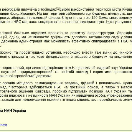
 ресурсами вилучена з господарського використання території міста Києва
дний фонд України». На цій території забороняється будь-яка діяльність, що
грожує збереженню колекцій флори. Згідно зі статтею 150 Земельного кодексу
ериторія НБС має загальнодержавне значення і використовується у науково-
ізації багатьох наукових проектів та розвитку інфраструктури. Дирекція
нцій, однак, ми не вбачаємо доцільність допомоги ботанічному саду у зміні
ка державна адміністрація має можливість ефективно співпрацювати з НБС у
.
ронної та просвітницької установи, необхідно внести такі зміни до чинного
анові отримувати часткове фінансування з місцевого бюджету на виконання
а переконаний, що лише під керівництвом Національної академії наук України
науковий, природоохоронний та освітній заклад і сприятиме зростанню
звиненої європейської держави.
у органів місцевого самоврядування завдань, функцій і повноважень щодо
онад півсторіччя здійснюється НБС на постійній основі, а також з метою
отовленого рішення Київради, просимо підтримати позицію НАН України та
рми власності і незмінності НАН України як юридичної особи, уповноваженої
х заходів для недопущення прийняття інших рішень, що передбачають зміну
ка НАН України
ться