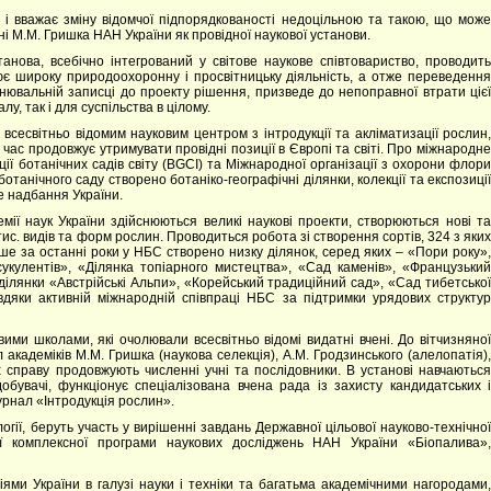
і вважає зміну відомчої підпорядкованості недоцільною та такою, що може
і М.М. Гришка НАН України як провідної наукової установи.
анова, всебічно інтегрований у світове наукове співтовариство, проводить
ює широку природоохоронну і просвітницьку діяльність, а отже переведення
снювальній записці до проекту рішення, призведе до непоправної втрати цієї
лу, так і для суспільства в цілому.
всесвітньо відомим науковим центром з інтродукції та акліматизації рослин,
час продовжує утримувати провідні позиції в Європі та світі. Про міжнародне
ії ботанічних садів світу (BGCI) та Міжнародної організації з охорони флори
анічного саду створено ботаніко-географічні ділянки, колекції та експозиції
е надбання України.
мії наук України здійснюються великі наукові проекти, створюються нові та
тис. видів та форм рослин. Проводиться робота зі створення сортів, 324 з яких
ше за останні роки у НБС створено низку ділянок, серед яких – «Пори року»,
сукулентів», «Ділянка топіарного мистецтва», «Сад каменів», «Французький
 ділянки «Австрійські Альпи», «Корейський традиційний сад», «Сад тибетської
вдяки активній міжнародній співпраці НБС за підтримки урядових структур
ими школами, які очолювали всесвітньо відомі видатні вчені. До вітчизняної
 академіків М.М. Гришка (наукова селекція), А.М. Гродзинського (алелопатія),
їх справу продовжують численні учні та послідовники. В установі навчаються
обувачі, функціонує спеціалізована вчена рада із захисту кандидатських і
урнал «Інтродукція рослин».
огії, беруть участь у вирішенні завдань Державної цільової науково-технічної
ї комплексної програми наукових досліджень НАН України «Біопалива»,
ями України в галузі науки і техніки та багатьма академічними нагородами,