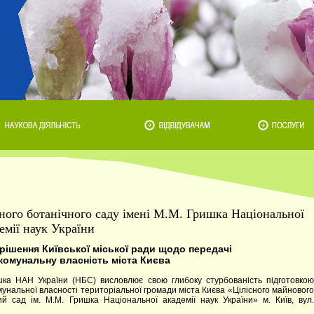
ного ботанічного саду імені М.М. Гришка Національної
емії наук України
 рішення Київської міської ради щодо передачі
 комунальну власність міста Києва
шка НАН України (НБС) висловлює свою глибоку стурбованість підготовкою
мунальної власності територіальної громади міста Києва «Цілісного майнового
й сад ім. М.М. Гришка Національної академії наук України» м. Київ, вул.