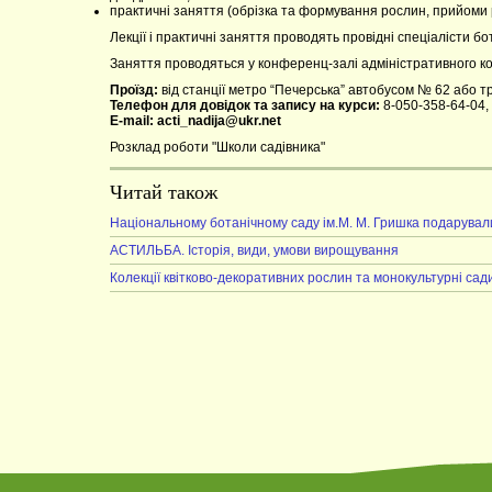
практичні заняття (обрізка та формування рослин, прийоми
Лекції і практичні заняття проводять провідні спеціалісти б
Заняття проводяться у конференц-залі адміністративного корп
Проїзд:
від станції метро “Печерська” автобусом № 62 або т
Телефон для довідок та запису на курси:
8-050-358-64-04, 
Е-mail: acti_nadija@ukr.net
Розклад роботи "Школи садівника"
Читай також
Національному ботанічному саду ім.М. М. Гришка подарувал
АСТИЛЬБА. Історія, види, умови вирощування
Колекції квітково-декоративних рослин та монокультурні са