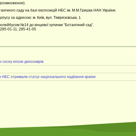
 розмноження).
отанічного саду на базі експозицій НБС ім. М.М.Гришка НАН України.
усу за адресою: м. Київ, вул. Тімірязєвська, 1.
ролейбусом №14 до кінцевої зупинки “Ботанічний сад”.
285-01-11, 285-41-05
и сосну епохи динозаврів
ди НБС отримали статус національного надбання країни