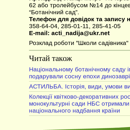
62 або тролейбусом №14 до кінцев
“Ботанічний сад”.
Телефон для довідок та запису н
358-64-04, 285-01-11, 285-41-05
Е-mail: acti_nadija@ukr.net
Розклад роботи "Школи садівника"
Читай також
Національному ботанічному саду і
подарували сосну епохи динозавр
АСТИЛЬБА. Історія, види, умови 
Колекції квітково-декоративних ро
монокультурні сади НБС отримали
національного надбання країни