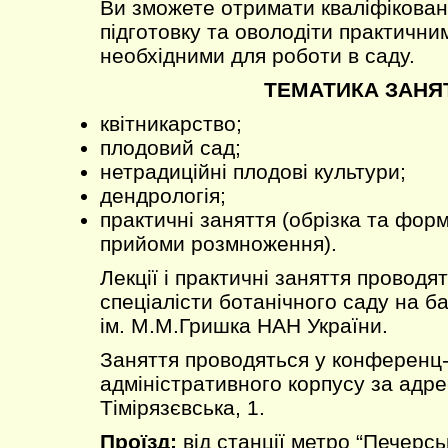
Ви зможете отримати кваліфікован
підготовку та оволодіти практични
необхідними для роботи в саду.
ТЕМАТИКА ЗАНЯ
квітникарство;
плодовий сад;
нетрадиційні плодові культури;
дендрологія;
практичні заняття (обрізка та фор
прийоми розмноження).
Лекції і практичні заняття проводят
спеціалісти ботанічного саду на б
ім. М.М.Гришка НАН України.
Заняття проводяться у конференц-
адміністративного корпусу за адрес
Тімірязєвська, 1.
Проїзд:
від станції метро “Печерс