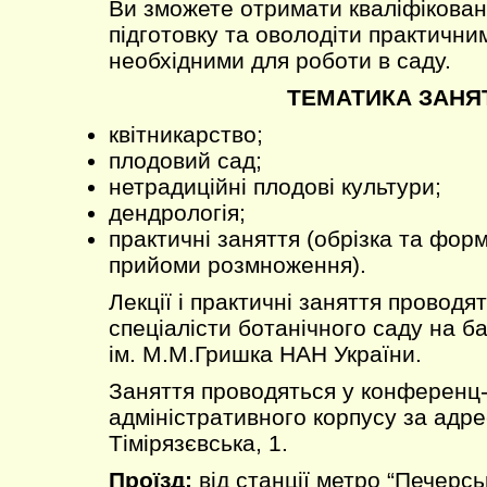
Ви зможете отримати кваліфікован
підготовку та оволодіти практични
необхідними для роботи в саду.
ТЕМАТИКА ЗАНЯ
квітникарство;
плодовий сад;
нетрадиційні плодові культури;
дендрологія;
практичні заняття (обрізка та фор
прийоми розмноження).
Лекції і практичні заняття проводят
спеціалісти ботанічного саду на б
ім. М.М.Гришка НАН України.
Заняття проводяться у конференц-
адміністративного корпусу за адрес
Тімірязєвська, 1.
Проїзд:
від станції метро “Печерс