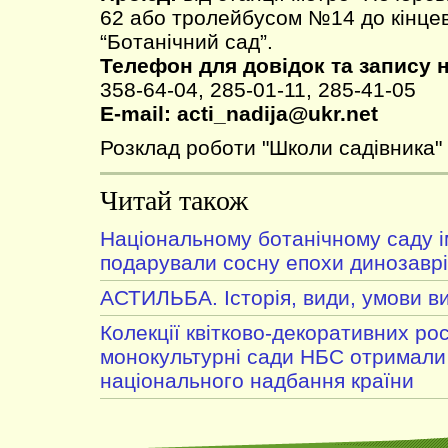
62 або тролейбусом №14 до кінцев
“Ботанічний сад”.
Телефон для довідок та запису н
358-64-04, 285-01-11, 285-41-05
Е-mail: acti_nadija@ukr.net
Розклад роботи "Школи садівника"
Читай також
Національному ботанічному саду і
подарували сосну епохи динозавр
АСТИЛЬБА. Історія, види, умови 
Колекції квітково-декоративних ро
монокультурні сади НБС отримали
національного надбання країни