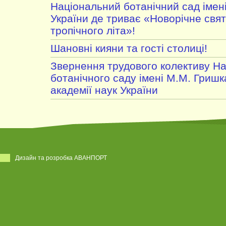
Національний ботанічний сад імен
України де триває «Новорічне свято
тропічного літа»!
Шановні кияни та гості столиці!
Звернення трудового колективу Н
ботанічного саду імені М.М. Гришк
академії наук України
Дизайн та розробка АВАНПОРТ