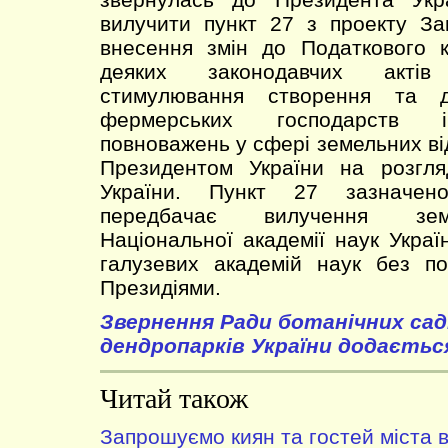
вилучити пункт 27 з проекту За
внесення змін до Податкового к
деяких законодавчих акті
стимулювання створення та ді
фермерських господарств і
повноважень у сфері земельних ві
Президентом України на розгл
України. Пункт 27 зазначено
передбачає вилучення зем
Національної академії наук Украї
галузевих академій наук без по
Президіями.
Звернення Ради ботанічних сад
дендропарків України додаєтьс
Читай також
Запрошуємо киян та гостей міста в