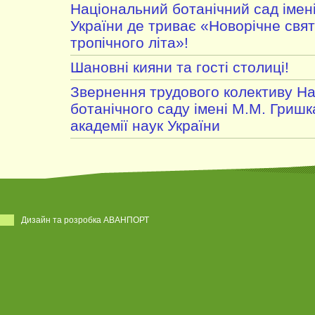
Національний ботанічний сад імен
України де триває «Новорічне свято
тропічного літа»!
Шановні кияни та гості столиці!
Звернення трудового колективу Н
ботанічного саду імені М.М. Гришк
академії наук України
Дизайн та розробка АВАНПОРТ