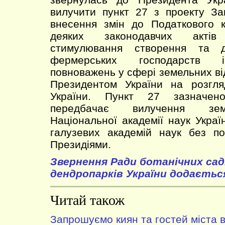
вилучити пункт 27 з проекту За
внесення змін до Податкового к
деяких законодавчих акті
стимулювання створення та ді
фермерських господарств і
повноважень у сфері земельних ві
Президентом України на розгл
України. Пункт 27 зазначено
передбачає вилучення зем
Національної академії наук Украї
галузевих академій наук без по
Президіями.
Звернення Ради ботанічних сад
дендропарків України додаєтьс
Читай також
Запрошуємо киян та гостей міста в