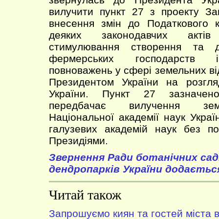
вилучити пункт 27 з проекту За
внесення змін до Податкового к
деяких законодавчих акті
стимулювання створення та ді
фермерських господарств і
повноважень у сфері земельних ві
Президентом України на розгл
України. Пункт 27 зазначено
передбачає вилучення зем
Національної академії наук Украї
галузевих академій наук без по
Президіями.
Звернення Ради ботанічних сад
дендропарків України додаєтьс
Читай також
Запрошуємо киян та гостей міста в