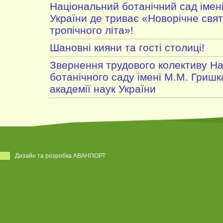
Національний ботанічний сад імен
України де триває «Новорічне свято
тропічного літа»!
Шановні кияни та гості столиці!
Звернення трудового колективу Н
ботанічного саду імені М.М. Гришк
академії наук України
Дизайн та розробка АВАНПОРТ