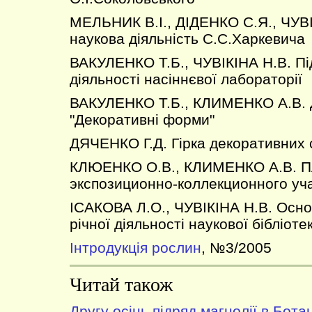
МЕЛЬНИК В.І., ДІДЕНКО С.Я., ЧУВІ
наукова діяльність С.С.Харкевича
ВАКУЛЕНКО Т.Б., ЧУВІКІНА Н.В. Під
діяльності насіннєвої лабораторії
ВАКУЛЕНКО Т.Б., КЛИМЕНКО А.В. 
"Декоративні форми"
ДЯЧЕНКО Г.Д. Гірка декоративних 
КЛЮЕНКО О.В., КЛИМЕНКО А.В. П
экспозиционно-коллекционного уч
ІСАКОВА Л.О., ЧУВІКІНА Н.В. Основ
річної діяльності наукової бібліоте
Інтродукція рослин
, №3/2005
Читай також
Другу осінь підряд магнолії в Бота