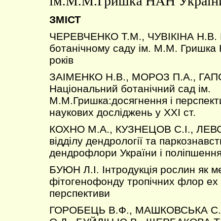
ім.М.М.Гришка НАН Україн
ЗМІСТ
ЧЕРЕВЧЕНКО Т.М., ЧУВIКIНА Н.В.
ботанічному саду ім. М.М. Гришка 
років
ЗАІМЕНКО Н.В., МОРОЗ П.А., ГА
Національний ботанічний сад ім.
М.М.Гришка:досягнення і перспект
наукових досліджень у ХХІ ст.
КОХНО М.А., КУЗНЕЦОВ С.І., ЛЕВ
відділу дендрології та паркознавс
дендрофлори України і поліпшення
БУЮН Л.І. Інтродукція рослин як 
фітогенофонду тропічних флор ex 
перспективи
ГОРОБЕЦЬ В.Ф., МАШКОВСЬКА С