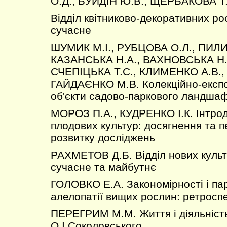
О.Д., БУЙДІН Ю.В., ЩЕРБАКОВА Т
Відділ квітниково-декоративних ро
сучасне
ШУМИК М.І., РУБЦОВА О.Л., ПИЛИ
КАЗАНСЬКА Н.А., ВАХНОВСЬКА Н.Г
СЧЕПІЦЬКА Т.С., КЛИМЕНКО А.В.,
ГАЙДАЄНКО М.В. Колекційно-експоз
об'єкти садово-паркового ландша
МОРОЗ П.А., КУДРЕНКО І.К. Інтроду
плодових культур: досягнення та 
розвитку досліджень
РАХМЕТОВ Д.Б. Відділ нових культ
сучасне та майбутнє
ГОЛОВКО Е.А. Закономірності і па
алелопатії вищих рослин: ретросп
ПЕРЕГРИМ М.М. Життя і діяльніст
О.І.Соколовського