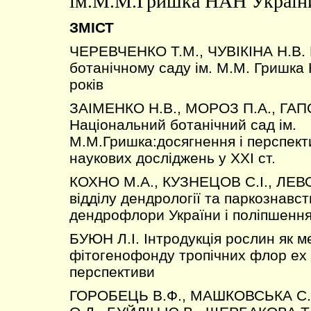
ім.М.М.Гришка НАН Україн
ЗМІСТ
ЧЕРЕВЧЕНКО Т.М., ЧУВIКIНА Н.В.
ботанічному саду ім. М.М. Гришка 
років
ЗАІМЕНКО Н.В., МОРОЗ П.А., ГА
Національний ботанічний сад ім.
М.М.Гришка:досягнення і перспект
наукових досліджень у ХХІ ст.
КОХНО М.А., КУЗНЕЦОВ С.І., ЛЕВ
відділу дендрології та паркознавс
дендрофлори України і поліпшення
БУЮН Л.І. Інтродукція рослин як 
фітогенофонду тропічних флор ex 
перспективи
ГОРОБЕЦЬ В.Ф., МАШКОВСЬКА С