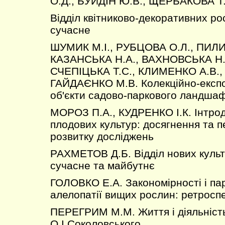
О.Д., БУЙДІН Ю.В., ЩЕРБАКОВА Т
Відділ квітниково-декоративних ро
сучасне
ШУМИК М.І., РУБЦОВА О.Л., ПИЛИ
КАЗАНСЬКА Н.А., ВАХНОВСЬКА Н.Г
СЧЕПІЦЬКА Т.С., КЛИМЕНКО А.В.,
ГАЙДАЄНКО М.В. Колекційно-експоз
об'єкти садово-паркового ландша
МОРОЗ П.А., КУДРЕНКО І.К. Інтроду
плодових культур: досягнення та 
розвитку досліджень
РАХМЕТОВ Д.Б. Відділ нових культ
сучасне та майбутнє
ГОЛОВКО Е.А. Закономірності і па
алелопатії вищих рослин: ретросп
ПЕРЕГРИМ М.М. Життя і діяльніст
О.І.Соколовського