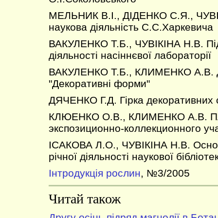
МЕЛЬНИК В.І., ДІДЕНКО С.Я., ЧУВІ
наукова діяльність С.С.Харкевича
ВАКУЛЕНКО Т.Б., ЧУВІКІНА Н.В. Під
діяльності насіннєвої лабораторії
ВАКУЛЕНКО Т.Б., КЛИМЕНКО А.В. 
"Декоративні форми"
ДЯЧЕНКО Г.Д. Гірка декоративних 
КЛЮЕНКО О.В., КЛИМЕНКО А.В. П
экспозиционно-коллекционного уч
ІСАКОВА Л.О., ЧУВІКІНА Н.В. Основ
річної діяльності наукової бібліоте
Інтродукція рослин
, №3/2005
Читай також
Другу осінь підряд магнолії в Бота