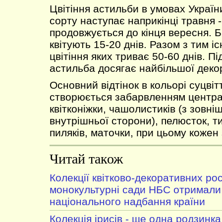
Цвітіння астильби в умовах України
сорту наступає наприкінці травня -
продовжується до кінця вересня. Б
квітують 15-20 днів. Разом з тим і
цвітіння яких триває 50-60 днів. Пі
астильба досягає найбільшої деко
Основний відтінок в кольорі суцві
створюється забарвленням централ
квітконіжки, чашолистиків (з зовні
внутрішньої сторони), пелюсток, т
пиляків, маточки, при цьому кожен 
Читай також
Колекції квітково-декоративних ро
монокультурні сади НБС отримали
національного надбання країни
Колекція ірисів - ще одна родзинка