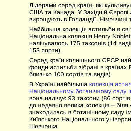
Лідерами серед країн, які культиву
США та Канада. У Західній Європі
вирощують в Голландії, Німеччині т
Найбільша колекція астильби в світ
Національна колекція Henry Noblett.
налічувалось 175 таксонів (14 видів
153 сорти).
Серед країн колишнього СРСР найб
фонди астильби зібрані в країнах Б
близько 100 сортів та видів).
В Україні найбільша
колекція асти
Національному ботанічному саду і
вона налічує 93 таксони (86 сортів 
до недавно велика колекція – біля 
знаходилась в ботанічному саду ім
Київського Національного універси
Шевченка