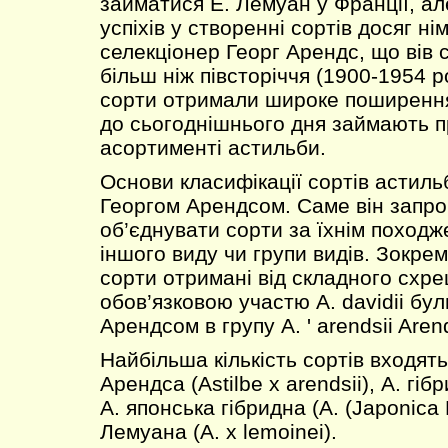
займатися Е. Лемуан у Франції, а
успіхів у створенні сортів досяг ні
селекціонер Георг Арендс, що вів 
більш ніж півсторіччя (1900-1954 р
сорти отримали широке поширення 
до сьогоднішнього дня займають пр
асортименті астильби.
Основи класифікації сортів астиль
Георгом Арендсом. Саме він запр
об’єднувати сорти за їхнім походж
іншого виду чи групи видів. Зокрема
сорти отримані від складного схр
обов’язковою участю А. davidii бул
Арендсом в групу A. ' arendsii Aren
Найбільша кількість сортів входять
Арендса (Astilbe x arendsii), А. гібр
А. японська гібридна (A. (Japonica H
Лемуана (A. x lemoinei).