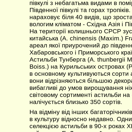
півкулі з небагатьма видами в пом
Південної півкулі та горах тропіків
нараховує біля 40 видів, що зрост
вологим кліматом - Східна Азія і 
На території колишнього СРСР зус
китайська (A. chinensis (Maxim.) Fra
ареал якої приурочений до півден
Хабаровського і Приморського країв
Астильби Тунберга (A. thunbergii Mi
Boiss.) на Курильських островах (Р
в основному культивуються сорти 
вони відрізняються більшою декор
вибагливі до умов вирощування ніж
світовому сортименті астильби на 
налічується близько 350 сортів.
На відміну від інших багаторічник
в культуру відносно недавно. Одн
селекцією астильби в 90-х роках X