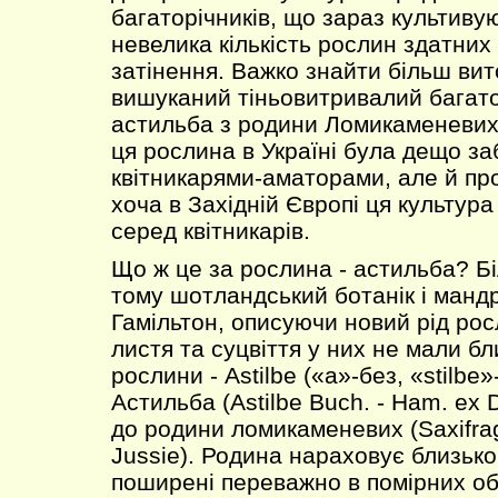
багаторічників, що зараз культиву
невелика кількість рослин здатних
затінення. Важко знайти більш вит
вишуканий тіньовитривалий багато
астильба з родини Ломикаменевих
ця рослина в Україні була дещо за
квітникарями-аматорами, але й п
хоча в Західній Європі ця культур
серед квітникарів.
Що ж це за рослина - астильба? Бі
тому шотландський ботанік і манд
Гамільтон, описуючи новий рід рос
листя та суцвіття у них не мали бли
рослини - Astilbe («а»-без, «stilbe»
Астильба (Astilbe Buch. - Ham. ex
до родини ломикаменевих (Saxifra
Jussie). Родина нараховує близько
поширені переважно в помірних об