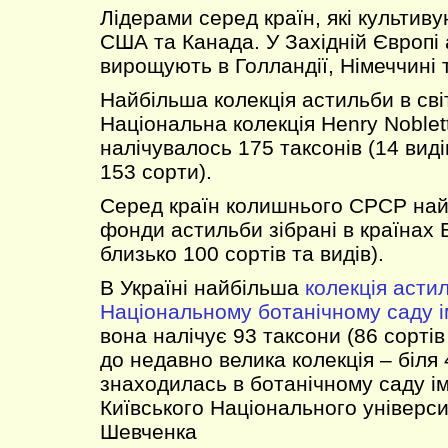
Лідерами серед країн, які культиву
США та Канада. У Західній Європі
вирощують в Голландії, Німеччині т
Найбільша колекція астильби в світ
Національна колекція Henry Noblett.
налічувалось 175 таксонів (14 видів
153 сорти).
Серед країн колишнього СРСР найб
фонди астильби зібрані в країнах Б
близько 100 сортів та видів).
В Україні найбільша
колекція асти
Національному ботанічному саду і
вона налічує 93 таксони (86 сортів 
до недавно велика колекція – біля 
знаходилась в ботанічному саду ім
Київського Національного універси
Шевченка