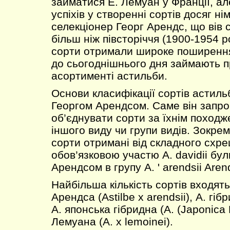
займатися Е. Лемуан у Франції, а
успіхів у створенні сортів досяг ні
селекціонер Георг Арендс, що вів 
більш ніж півсторіччя (1900-1954 р
сорти отримали широке поширення 
до сьогоднішнього дня займають пр
асортименті астильби.
Основи класифікації сортів астиль
Георгом Арендсом. Саме він запр
об’єднувати сорти за їхнім походж
іншого виду чи групи видів. Зокрема
сорти отримані від складного схр
обов’язковою участю А. davidii бул
Арендсом в групу A. ' arendsii Aren
Найбільша кількість сортів входять
Арендса (Astilbe x arendsii), А. гібр
А. японська гібридна (A. (Japonica H
Лемуана (A. x lemoinei).