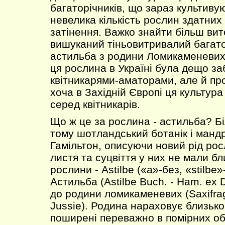
багаторічників, що зараз культиву
невелика кількість рослин здатних
затінення. Важко знайти більш вит
вишуканий тіньовитривалий багато
астильба з родини Ломикаменевих
ця рослина в Україні була дещо за
квітникарями-аматорами, але й п
хоча в Західній Європі ця культур
серед квітникарів.
Що ж це за рослина - астильба? Бі
тому шотландський ботанік і манд
Гамільтон, описуючи новий рід рос
листя та суцвіття у них не мали бли
рослини - Astilbe («а»-без, «stilbe»
Астильба (Astilbe Buch. - Ham. ex
до родини ломикаменевих (Saxifra
Jussie). Родина нараховує близько
поширені переважно в помірних об