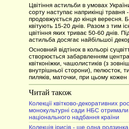
Цвітіння астильби в умовах України
сорту наступає наприкінці травня -
продовжується до кінця вересня. Б
квітують 15-20 днів. Разом з тим і
цвітіння яких триває 50-60 днів. Пі
астильба досягає найбільшої деко
Основний відтінок в кольорі суцві
створюється забарвленням централ
квітконіжки, чашолистиків (з зовні
внутрішньої сторони), пелюсток, т
пиляків, маточки, при цьому кожен 
Читай також
Колекції квітково-декоративних ро
монокультурні сади НБС отримали
національного надбання країни
Колекція ірисів - ще одна родзинка