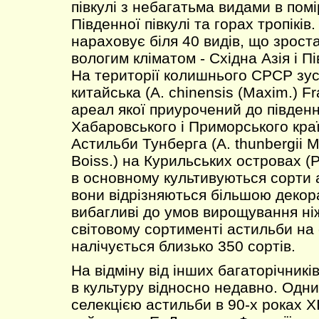
півкулі з небагатьма видами в пом
Південної півкулі та горах тропіків
нараховує біля 40 видів, що зрост
вологим кліматом - Східна Азія і 
На території колишнього СРСР зус
китайська (A. chinensis (Maxim.) Fra
ареал якої приурочений до півден
Хабаровського і Приморського країв
Астильби Тунберга (A. thunbergii Mi
Boiss.) на Курильських островах (Р
в основному культивуються сорти 
вони відрізняються більшою декор
вибагливі до умов вирощування ніж
світовому сортименті астильби на 
налічується близько 350 сортів.
На відміну від інших багаторічник
в культуру відносно недавно. Одн
селекцією астильби в 90-х роках X