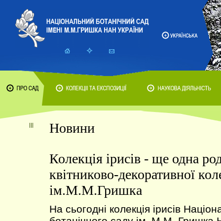
Новини
Колекція ірисів - ще одна ро
квітниково-декоративної кол
ім.М.М.Гришка
На сьогодні колекція ірисів Націон
ботанічного саду ім. М.М. Гришка 