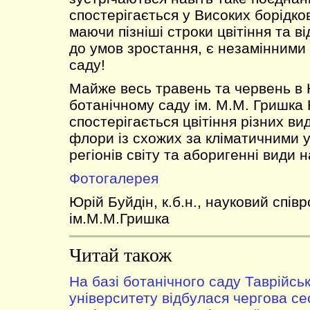
спостерігається у Високих борідков
маючи пізніші строки цвітіння та в
до умов зростання, є незамінними
саду!
Майже весь травень та червень в
ботанічному саду ім. М.М. Гришка
спостерігається цвітіння різних вид
флори із схожих за кліматичними 
регіонів світу та аборигенні види 
Фотогалерея
Юрій Буйдін, к.б.н., науковий спів
ім.М.М.Гришка
Читай також
На базі ботанічного саду Таврійсь
університету відбулася чергова се