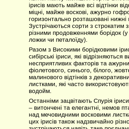
ірисів мають майже всі відтінки ві
міцні, майже воскові, ажурно гофр
горизонтально розташовані нижні 
Зустрічаються сорти з строкатим 
різними продовженнями борідок (у 
ложки чи петалоїду).
Разом з Високими борідковими іри
сибірські іриси, які відрізняються 
несприятливих факторів та ажурни
фіолетового, синього, білого, жовт
малинового відтінків з декоратив
листками, які часто використовуют
водойм.
Останніми зацвітають Спурія іриси 
– витончені та елегантні, немов пт
над мечовидними восковими листк
цих ірисів також надзвичайно різн
зустрічаються навіть таке поєднанн