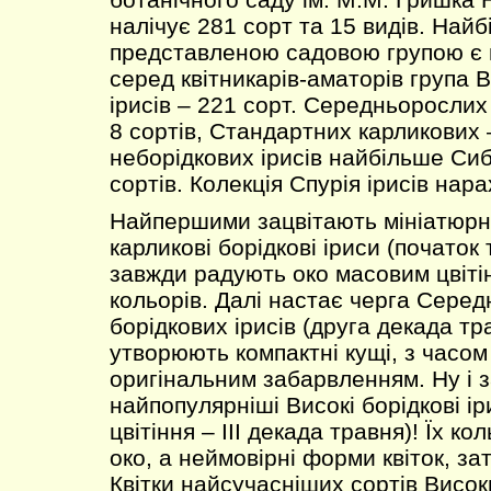
налічує 281 сорт та 15 видів. Най
представленою садовою групою є
серед квітникарів-аматорів група 
ірисів – 221 сорт. Середньорослих 
8 сортів, Стандартних карликових 
неборідкових ірисів найбільше Сиб
сортів. Колекція Спурія ірисів нара
Найпершими зацвітають мініатюрн
карликові борідкові іриси (початок
завжди радують око масовим цвіті
кольорів. Далі настає черга Сере
борідкових ірисів (друга декада тра
утворюють компактні кущі, з часо
оригінальним забарвленням. Ну і 
найпопулярніші Високі борідкові ір
цвітіння – ІІІ декада травня)! Їх к
око, а неймовірні форми квіток, з
Квітки найсучасніших сортів Висок