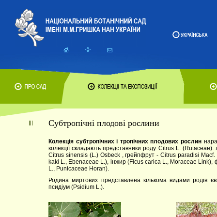
Субтропічні плодові рослини
Колекція субтропічних і тропічних плодових рослин
нарах
колекції складають представники роду Citrus L. (Rutaceae): ли
Citrus sinensis (L.) Osbeck , грейпфрут - Citrus paradisi Ma
kaki L., Ebenaceae L.), інжир (Ficus carica L., Moraceae Link)
L., Punicaceae Horan).
Родина миртових представлена кількома видами родів євген
псидіум (Psidium L.).