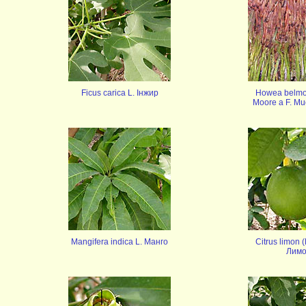
Ficus carica L. Iнжир
Howea belmo
Moore a F. Mu
Mangifera indica L. Манго
Citrus limon (
Лим