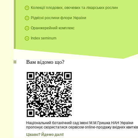
Колекції плодових, овочевих та лікарських рослин
Рідкісні рослини флори України
Оранжерейний комплекс
Index seminum
Вам відомо що?
Національний ботанічний сад імені М.М.Гришка НАН України
пропонує скористатися сервісом online-продажу вхідних квитків
Цікаво? Йдемо далі!