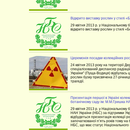
Відкрито виставку рослин у стилі «
29 квітня 2013 р. у Національному 
відкрито виставку рослин у стилі «
Церемонія посадки колекційних рос
24 квітня 2013 року на території Д
спеціалізований диспансер радіац
України" (Пуща-Водиця) відбулась 
рослин бузку присвячена 27-річниц
трагедії.
Презентація першої в Україні коле
ботанічному саду ім. М.М.Гришка Н
29 квітня 2013 р. у Національному 
НАН України (НБС) за підтримки Ук
відбудеться презентація колекції р
започаткованої п’ять років тому на 
НБС, що має статус Національного