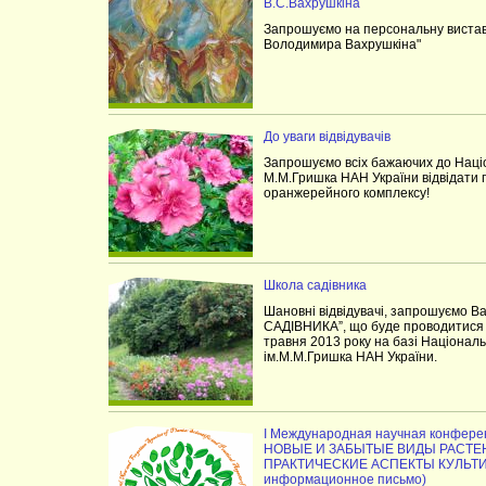
В.С.Вахрушкіна
Запрошуємо на персональну виставк
Володимира Вахрушкіна"
До уваги відвідувачів
Запрошуємо всіх бажаючих до Націо
М.М.Гришка НАН України відвідати п
оранжерейного комплексу!
Школа садівника
Шановні відвідувачі, запрошуємо В
САДІВНИКА”, що буде проводитися в
травня 2013 року на базі Національ
ім.М.М.Гришка НАН України.
I Международная научная конфе
НОВЫЕ И ЗАБЫТЫЕ ВИДЫ РАСТЕ
ПРАКТИЧЕСКИЕ АСПЕКТЫ КУЛЬТИ
информационное письмо)