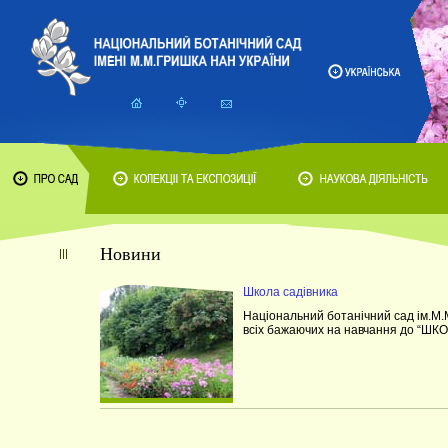
Новини
Школа садівника
Національний ботанічний сад ім.М
всіх бажаючих на навчання до “Ш