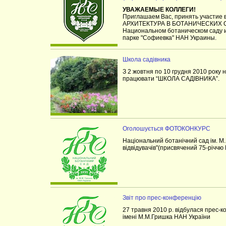
УВАЖАЕМЫЕ КОЛЛЕГИ!
Приглашаем Вас, принять участие
АРХИТЕКТУРА В БОТАНИЧЕСКИХ САД
Национальном ботаническом саду 
парке "Софиевка" НАН Украины.
Школа садівника
З 2 жовтня по 10 грудня 2010 року 
працювати “ШКОЛА САДІВНИКА”.
Оголошується ФОТОКОНКУРС
Національний ботанічний сад ім. М
відвідувачів"(присвячений 75-річчю
Звіт про прес-конференцію
27 травня 2010 р. відбулася прес-к
імені М.М.Гришка НАН України