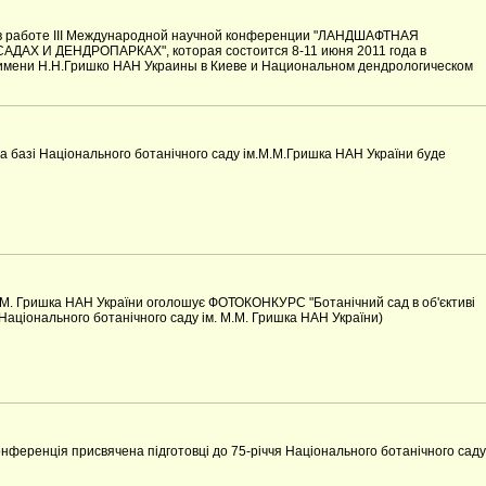
 в работе III Международной научной конференции "ЛАНДШАФТНАЯ
АХ И ДЕНДРОПАРКАХ", которая состоится 8-11 июня 2011 года в
имени Н.Н.Гришко НАН Украины в Киеве и Национальном дендрологическом
на базі Національного ботанічного саду ім.М.М.Гришка НАН України буде
.М. Гришка НАН України оголошує ФОТОКОНКУРС "Ботанічний сад в об'єктиві
 Національного ботанічного саду ім. М.М. Гришка НАН України)
онференція присвячена підготовці до 75-річчя Національного ботанічного саду