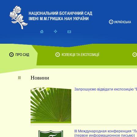
Новини
Запрошуємо відвідати експозицію 
III Международная конференци
(первое информационное письмо)