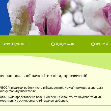
я національної науки і техніки, присвяченій
ДАВОС”), в рамках роботи якого в Експоцентрі „Наука” проходила виставка
чному форуму інвесторів”.
тавки, було представлено власні численні експонати та науково-технічні
екоративних рослин, органо-мінеральні добрива.