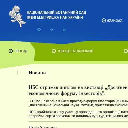
Новини
НБС отримав диплом на виставці „Досягненн
економічному форуму інвесторів”.
З 16 по 17 червня в Києві проходив форум інвесторів (МІНІ-
„Досягнень національної науки і техніки, присвячена економі
НБС прийняв активну участь у проведенні та організації вис
розробки: сорти овочевих та плодових культур, квітниково-д
Читай також