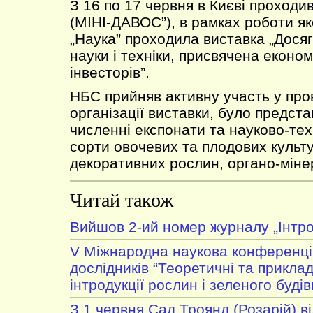
З 16 по 17 червня в Києві проходи
(МІНІ-ДАВОС”), в рамках роботи як
„Наука” проходила виставка „Дося
науки і техніки, присвячена екон
інвесторів”.
НБС прийняв активну участь у про
організації виставки, було предст
численні експонати та науково-тех
сорти овочевих та плодових культу
декоративних рослин, органо-міне
Читай також
Вийшов 2-ий номер журналу „Інтро
V Міжнародна наукова конференці
дослідників “Теоретичні та приклад
інтродукції рослин і зеленого будів
З 1 червня Сад Троянд (Розарій) в