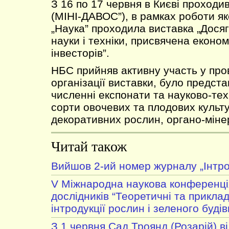
З 16 по 17 червня в Києві проходи
(МІНІ-ДАВОС”), в рамках роботи як
„Наука” проходила виставка „Дося
науки і техніки, присвячена екон
інвесторів”.
НБС прийняв активну участь у про
організації виставки, було предст
численні експонати та науково-тех
сорти овочевих та плодових культу
декоративних рослин, органо-міне
Читай також
Вийшов 2-ий номер журналу „Інтро
V Міжнародна наукова конференці
дослідників “Теоретичні та приклад
інтродукції рослин і зеленого будів
З 1 червня Сад Троянд (Розарій) в