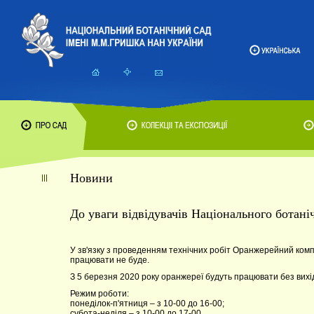
Новини
До уваги відвідувачів Національного ботан
У зв'язку з проведенням технічних робіт Оранжерейний компл
працювати не буде.
З 5 березня 2020 року оранжереї будуть працювати без вихі
Режим роботи:
понеділок-п'ятниця – з 10-00 до 16-00;
субота-неділя – з 10-00 до 17-00.