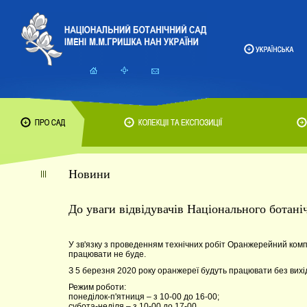
Новини
До уваги відвідувачів Національного ботан
У зв'язку з проведенням технічних робіт Оранжерейний компл
працювати не буде.
З 5 березня 2020 року оранжереї будуть працювати без вихі
Режим роботи:
понеділок-п'ятниця – з 10-00 до 16-00;
субота-неділя – з 10-00 до 17-00.