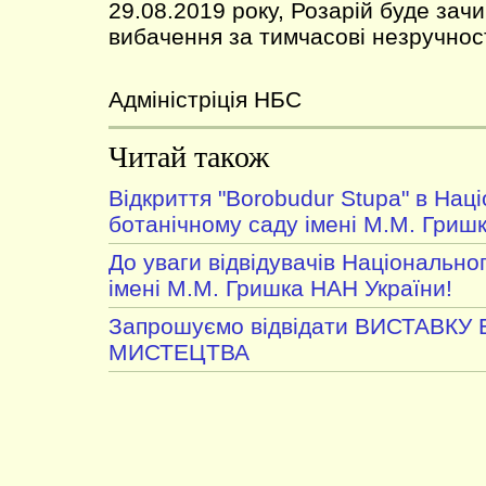
29.08.2019 року, Розарій буде за
вибачення за тимчасові незручност
Адміністріція НБС
Читай також
Відкриття "Borobudur Stupa" в Нац
ботанічному саду імені М.М. Гриш
До уваги відвідувачів Національно
імені М.М. Гришка НАН України!
Запрошуємо відвідати ВИСТАВКУ
МИСТЕЦТВА