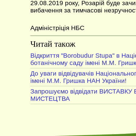
29.08.2019 року, Розарій буде за
вибачення за тимчасові незручност
Адміністріція НБС
Читай також
Відкриття "Borobudur Stupa" в Нац
ботанічному саду імені М.М. Гриш
До уваги відвідувачів Національно
імені М.М. Гришка НАН України!
Запрошуємо відвідати ВИСТАВКУ
МИСТЕЦТВА