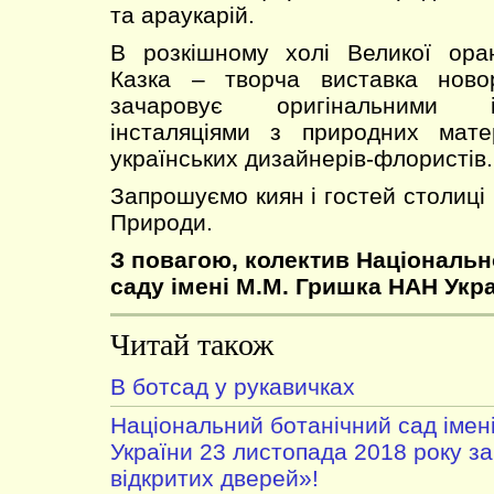
та араукарій.
В розкішному холі Великої ора
Казка – творча виставка новор
зачаровує оригінальними 
інсталяціями з природних мате
українських дизайнерів-флористів.
Запрошуємо киян і гостей столиці
Природи.
З повагою, колектив Національн
саду імені М.М. Гришка НАН Укра
Читай також
В ботсад у рукавичках
Національний ботанічний сад імен
України 23 листопада 2018 року з
відкритих дверей»!