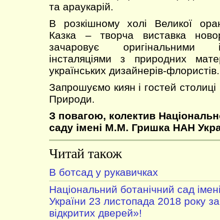
та араукарій.
В розкішному холі Великої ора
Казка – творча виставка новор
зачаровує оригінальними 
інсталяціями з природних мате
українських дизайнерів-флористів.
Запрошуємо киян і гостей столиці
Природи.
З повагою, колектив Національн
саду імені М.М. Гришка НАН Укра
Читай також
В ботсад у рукавичках
Національний ботанічний сад імен
України 23 листопада 2018 року з
відкритих дверей»!