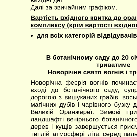
Далі за звичайним графіком.
Вартість вхідного квитка до ор
комплексу (крім вартості вхідно
для всіх категорій відвідувачів
В ботанічному саду до 20 сі
триватиме
Новорічне свято вогнів і тр
Новорічна феєрія вогнів почина
вході до ботанічного саду, суп
дорогою з вишуканих грабів, вось
магічних дубів і чарівного бузку д
Великій Оранжереї. Зимові пр
ландшафті вечірнього ботанічног
дерев і кущів завершується приє
теплій атмосфері літа серед паль