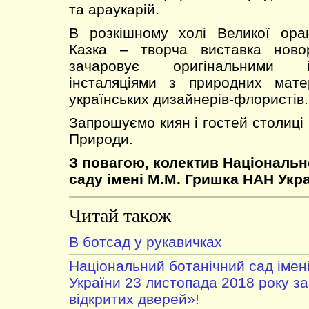
та араукарій.
В розкішному холі Великої ора
Казка – творча виставка новор
зачаровує оригінальними 
інсталяціями з природних мате
українських дизайнерів-флористів.
Запрошуємо киян і гостей столиці
Природи.
З повагою, колектив Національн
саду імені М.М. Гришка НАН Укра
Читай також
В ботсад у рукавичках
Національний ботанічний сад імен
України 23 листопада 2018 року з
відкритих дверей»!