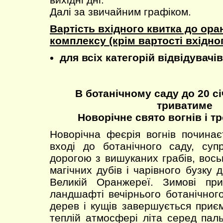
Далі за звичайним графіком.
Вартість вхідного квитка до ор
комплексу (крім вартості вхідно
для всіх категорій відвідувачів
В ботанічному саду до 20 сі
триватиме
Новорічне свято вогнів і тр
Новорічна феєрія вогнів почина
вході до ботанічного саду, суп
дорогою з вишуканих грабів, вось
магічних дубів і чарівного бузку д
Великій Оранжереї. Зимові пр
ландшафті вечірнього ботанічног
дерев і кущів завершується приє
теплій атмосфері літа серед паль