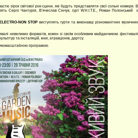
стю зірок світової рок-сцени, які будуть представляти свої сольні номери. 
ять Серго Чантурія, В’ячеслав Сінчук, гурт W.H.I.T.E., Роман Полонський з
ELECTRO-NON STOP
виступлять гурти та виконавці різноманітних музични
ивалі невеликих форматів, кожен зі своїм особливим майданчиком: фестивалі
кульптур та інсталяцій, книг, атракціонів, дартсу.
еликомасштабною програмою.