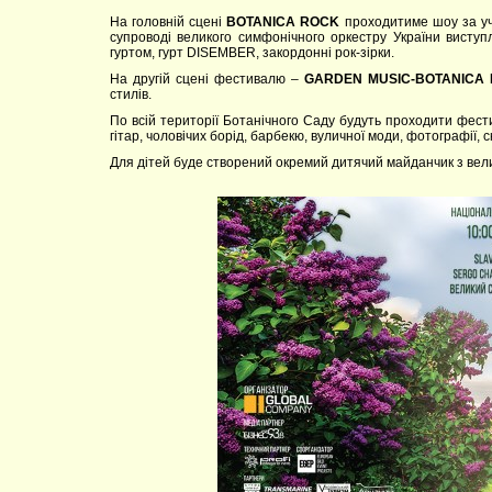
На головній сцені
BOTANICA ROCK
проходитиме шоу за уча
супроводі великого симфонічного оркестру України виступл
гуртом, гурт DISEMBER, закордонні рок-зірки.
На другій сцені фестивалю –
GARDEN MUSIC-BOTANICA 
стилів.
По всій території Ботанічного Саду будуть проходити фест
гітар, чоловічих борід, барбекю, вуличної моди, фотографії, с
Для дітей буде створений окремий дитячий майданчик з в