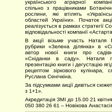
українського аграрної компан
спільно з працівниками Ботаніч
рослини, які втілять «Українс
областей України». Початок акц
реалізується в рамках стратегії Со
відповідальності компанії «Астарта
В акції візьме участь Наталя 
рубрики «Зелена ділянка» в «С
автор нової книги про садів
«Сніданки в саду». Наталя г
презентацію книги і дегустацію яг
рецептом зіркового кулінара, с
Руслана Сенічкіна.
За підсумками акції дивіться сюжет
з 1+1».
Акредитація ЗМІ до 15.00 21 квітн
050 380 26 61 – Новікова Анастасі