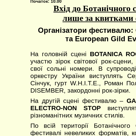
Початок: 10.00
Вхід до Ботанічного с
лише за квитками
Організатори фестивалю
та European Gild Ev
На головній сцені
BOTANICA R
участю зірок світової рок-сцени,
свої сольні номери. В супровод
оркестру України виступлять Се
Сінчук, гурт W.H.I.T.E., Роман П
DISEMBER, закордонні рок-зірки.
На другій сцені фестивалю –
GA
ELECTRO-NON STOP
виступлят
різноманітних музичних стилів.
По всій території Ботанічного
фестивалі невеликих форматів, к