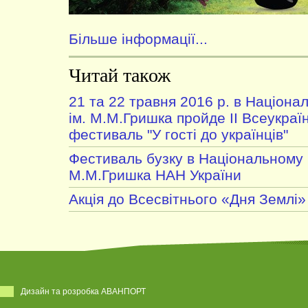
Більше інформації...
Читай також
21 та 22 травня 2016 р. в Націона
ім. М.М.Гришка пройде ІІ Всеукраї
фестиваль "У гості до українців"
Фестиваль бузку в Національному 
М.М.Гришка НАН України
Акція до Всесвітнього «Дня Землі»
Дизайн та розробка АВАНПОРТ