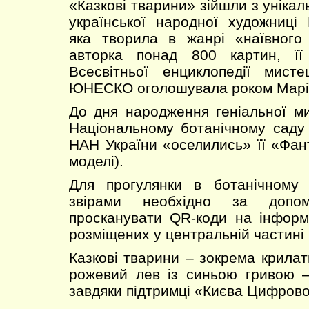
«Казкові тварини» зійшли з унікал
української народної художниці
яка творила в жанрі «наївного
авторка понад 800 картин, її
Всесвітньої енциклопедії мист
ЮНЕСКО оголошувала роком Марії
До дня народження геніальної мис
Національному ботанічному саду
НАН України «оселились» її «Фант
моделі).
Для прогулянки в ботанічному
звірами необхідно за допо
просканувати QR-коди на інформ
розміщених у центральній частині 
Казкові тварини – зокрема крилати
рожевий лев із синьою гривою –
завдяки підтримці «Києва Цифрово