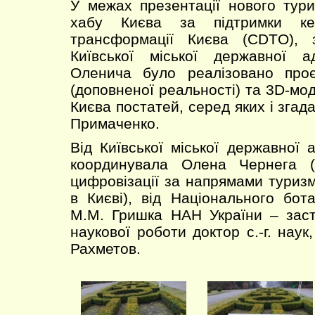
У межах презентації нового тури
хабу Києва за підтримки кер
трансформації Києва (CDTO), 
Київської міської державної ад
Оленича було реалізовано про
(доповненої реальності) та 3D-мо
Києва постатей, серед яких і згада
Примаченко.
Від Київської міської державної а
координувала Олена Чернега (
цифровізації за напрямами туризм
в Києві), від Національного бота
М.М. Гришка НАН України – заст
наукової роботи доктор с.-г. нау
Рахметов.