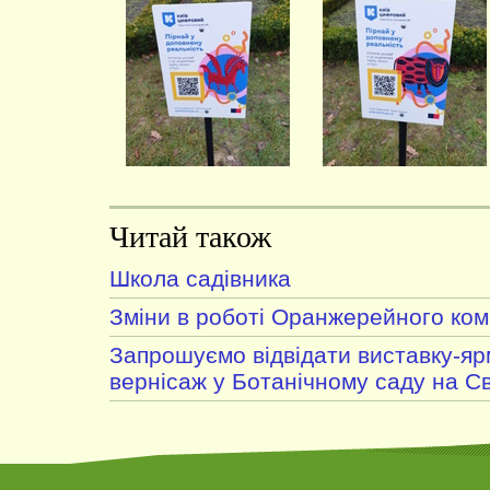
Читай також
Школа садівника
Зміни в роботі Оранжерейного ком
Запрошуємо відвідати виставку-я
вернісаж у Ботанічному саду на С