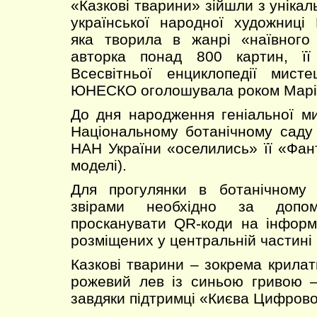
«Казкові тварини» зійшли з унікал
української народної художниці
яка творила в жанрі «наївного
авторка понад 800 картин, її
Всесвітньої енциклопедії мист
ЮНЕСКО оголошувала роком Марії
До дня народження геніальної мис
Національному ботанічному саду
НАН України «оселились» її «Фант
моделі).
Для прогулянки в ботанічному
звірами необхідно за допо
просканувати QR-коди на інформ
розміщених у центральній частині 
Казкові тварини – зокрема крилати
рожевий лев із синьою гривою –
завдяки підтримці «Києва Цифрово