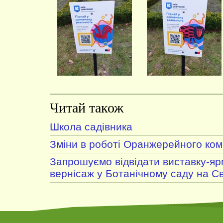
Читай також
Школа садівника
Зміни в роботі Оранжерейного ком
Запрошуємо відвідати виставку-я
вернісаж у Ботанічному саду на С