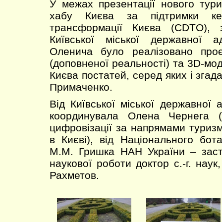
У межах презентації нового тури
хабу Києва за підтримки кер
трансформації Києва (CDTO), 
Київської міської державної ад
Оленича було реалізовано про
(доповненої реальності) та 3D-мо
Києва постатей, серед яких і згада
Примаченко.
Від Київської міської державної а
координувала Олена Чернега (
цифровізації за напрямами туризм
в Києві), від Національного бота
М.М. Гришка НАН України – заст
наукової роботи доктор с.-г. нау
Рахметов.