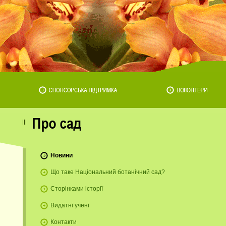
Новини
Що таке Національний ботанічний сад?
Сторінками історії
Е
Видатні учені
в
Контакти