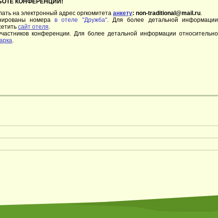
БОТЕ КОНФЕРЕНЦИИ!
лать на электронный адрес оргкомитета
анкету
: non-traditional@mail.ru
.
онированы номера
в отеле "Дружба"
. Для более детальной информаци
сетить
сайт отеля
.
участников конференции. Для более детальной информации относительно
парка
.