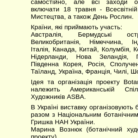
самостійно, але всі заходи о
включати 18 травня - Всесвітні
Мистецтва, а також День Рослин.
Країни, які приймають участь:
Австралія, Бермудські ост
Великобританія, Німеччина, Інд
Італія, Канада, Китай, Колумбія, К
Нідерланди, Нова Зеландія, 
Південна Корея, Росія, Сполуче
Таїланд, Україна, Франція, Чилі, Ш
Ідея та організація проекту Bota
належить Американській Спіл
Художників ASBA.
В Україні виставку організовують 
разом з Національним ботанічним
Гришка НАН України.
Марина Вознюк (ботанічний худо
проекту)