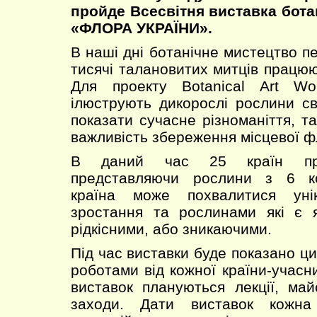
пройде Всесвітня виставка бота
«ФЛОРА УКРАЇНИ».
В наші дні ботанічне мистецтво п
тисячі талановитих митців працюю
Для проекту Botanical Art Wo
ілюструють дикорослі рослини св
показати сучасне різноманіття, т
важливість збереження місцевої ф
В даний час 25 країн при
представляючи рослини з 6 ко
країна може похвалитися уні
зростання та рослинами які є я
рідкісними, або зникаючими.
Під час виставки буде показано ц
роботами від кожної країни-учасн
виставок плануються лекції, май
заходи. Дати виставок кожна