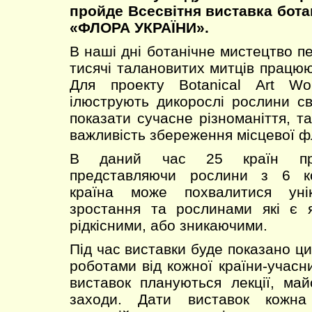
пройде Всесвітня виставка бота
«ФЛОРА УКРАЇНИ».
В наші дні ботанічне мистецтво п
тисячі талановитих митців працюю
Для проекту Botanical Art Wo
ілюструють дикорослі рослини св
показати сучасне різноманіття, т
важливість збереження місцевої ф
В даний час 25 країн при
представляючи рослини з 6 ко
країна може похвалитися уні
зростання та рослинами які є я
рідкісними, або зникаючими.
Під час виставки буде показано ц
роботами від кожної країни-учасн
виставок плануються лекції, май
заходи. Дати виставок кожна