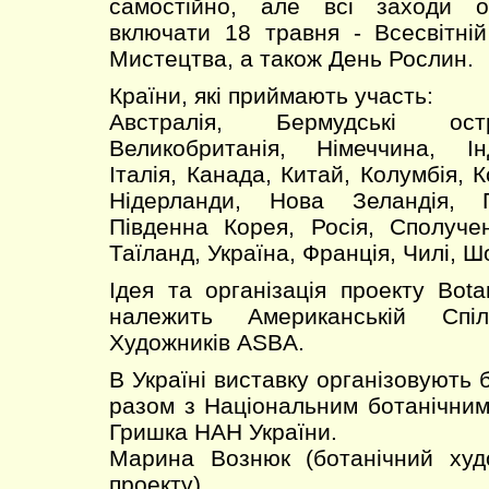
самостійно, але всі заходи о
включати 18 травня - Всесвітні
Мистецтва, а також День Рослин.
Країни, які приймають участь:
Австралія, Бермудські ост
Великобританія, Німеччина, Інд
Італія, Канада, Китай, Колумбія, К
Нідерланди, Нова Зеландія, 
Південна Корея, Росія, Сполуче
Таїланд, Україна, Франція, Чилі, Ш
Ідея та організація проекту Bota
належить Американській Спіл
Художників ASBA.
В Україні виставку організовують 
разом з Національним ботанічним
Гришка НАН України.
Марина Вознюк (ботанічний худо
проекту)