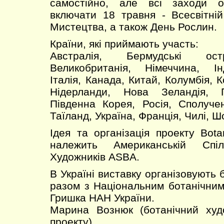
самостійно, але всі заходи о
включати 18 травня - Всесвітні
Мистецтва, а також День Рослин.
Країни, які приймають участь:
Австралія, Бермудські ост
Великобританія, Німеччина, Інд
Італія, Канада, Китай, Колумбія, К
Нідерланди, Нова Зеландія, 
Південна Корея, Росія, Сполуче
Таїланд, Україна, Франція, Чилі, Ш
Ідея та організація проекту Bota
належить Американській Спіл
Художників ASBA.
В Україні виставку організовують 
разом з Національним ботанічним
Гришка НАН України.
Марина Вознюк (ботанічний худо
проекту)