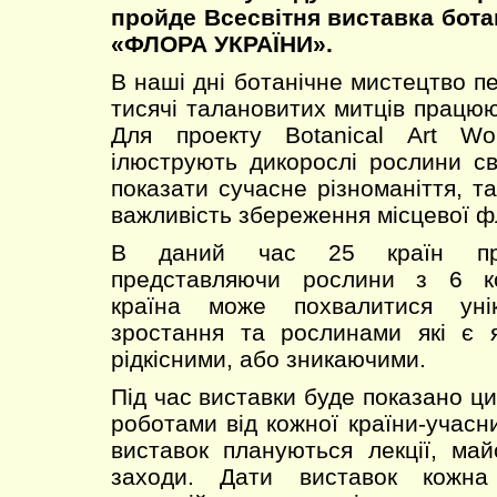
пройде Всесвітня виставка бота
«ФЛОРА УКРАЇНИ».
В наші дні ботанічне мистецтво п
тисячі талановитих митців працюю
Для проекту Botanical Art Wo
ілюструють дикорослі рослини св
показати сучасне різноманіття, т
важливість збереження місцевої ф
В даний час 25 країн при
представляючи рослини з 6 ко
країна може похвалитися уні
зростання та рослинами які є я
рідкісними, або зникаючими.
Під час виставки буде показано ц
роботами від кожної країни-учасн
виставок плануються лекції, май
заходи. Дати виставок кожна