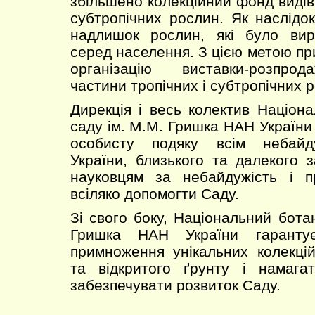
збільшено колекційний фонд видів і
субтропічних рослин. Як наслідо
надлишок рослин, які було вир
серед населення. З цією метою пр
організацію виставки-розпро
частини тропічних і субтропічних 
Дирекція і весь колектив Націона
саду ім. М.М. Гришка НАН Україн
особисту подяку всім небайд
України, близького та далекого з
науковцям за небайдужість і 
всіляко допомогти Саду.
Зі свого боку, Національний бота
Гришка НАН України гаранту
примноження унікальних колекці
та відкритого ґрунту і намага
забезпечувати розвиток Саду.