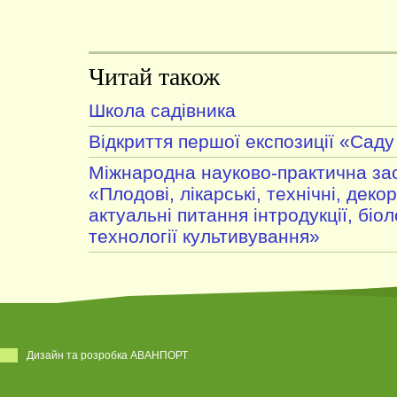
Читай також
Школа садівника
Відкриття першої експозиції «Саду
Міжнародна науково-практична за
«Плодові, лікарські, технічні, деко
актуальні питання інтродукції, біоло
технології культивування»
Дизайн та розробка АВАНПОРТ