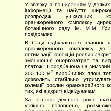
У зв’язку з поширенням у деяких
інформації та набуття широко
розпродаж унікальних ко
оранжерейного комплексу дирек
ботанічного саду ім. М.М. Гр
повідомляє:
В Саду відбуваються планові за
оранжерейного комплексу до з
оптимізації колекцій рослин закри
зменшення енергозатрат та вит
платежі. Передбачена на зимовий 
2
350-400 м
виробничих площ теп
дозволить стабільно утримувати
колекції рослин оранжерейного ко
тих, які відкриті відвідувачам.
За останні декілька років фа
успішно поповнено, розмноже